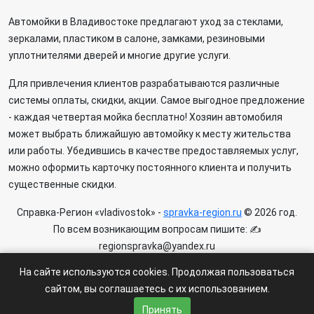
Автомойки в Владивостоке предлагают уход за стеклами,
зеркалами, пластиком в салоне, замками, резиновыми
уплотнителями дверей и многие другие услуги.
Для привлечения клиентов разрабатываются различные
системы оплаты, скидки, акции. Самое выгодное предложение
- каждая четвертая мойка бесплатно! Хозяин автомобиля
может выбрать ближайшую автомойку к месту жительства
или работы. Убедившись в качестве предоставляемых услуг,
можно оформить карточку постоянного клиента и получить
существенные скидки.
Справка-Регион «vladivostok» -
spravka-region.ru
© 2026 год.
По всем возникающим вопросам пишите: ✍
regionspravka@yandex.ru
На сайте может быть информация содержащая возрастных
На сайте используются cookies. Продолжая пользоваться
ограничения 6+.
сайтом, вы соглашаетесь с их использованием.
Пользовательское соглашение
|
Политика конфиденциальности
Принять