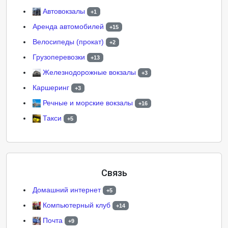
Автовокзалы
+1
Аренда автомобилей
+15
Велосипеды (прокат)
+2
Грузоперевозки
+13
Железнодорожные вокзалы
+3
Каршеринг
+3
Речные и морские вокзалы
+16
Такси
+5
Связь
Домашний интернет
+5
Компьютерный клуб
+14
Почта
+9