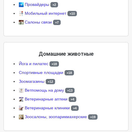
Провайдеры
+2
Мобильный интернет
+10
Салоны связи
+7
Домашние животные
Йога и пилатес
+18
Cпортивные площадки
+18
Зоомагазины
+12
Ветпомощь на дому
+13
Ветеринарные аптеки
+4
Ветеринарные клиники
+4
Зоосалоны, зоопарикмахерские
+19