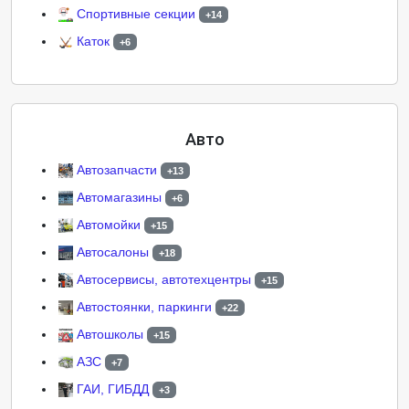
Спортивные секции
+14
Каток
+6
Авто
Автозапчасти
+13
Автомагазины
+6
Автомойки
+15
Автосалоны
+18
Автосервисы, автотехцентры
+15
Автостоянки, паркинги
+22
Автошколы
+15
АЗС
+7
ГАИ, ГИБДД
+3