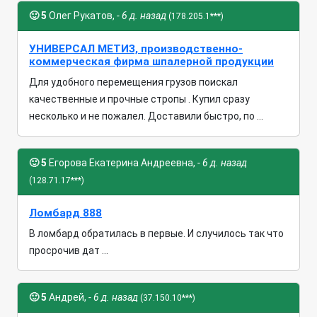
🙂
5
Олег Рукатов,
- 6 д. назад
(178.205.1***)
УНИВЕРСАЛ МЕТИЗ, производственно-
коммерческая фирма шпалерной продукции
Для удобного перемещения грузов поискал
качественные и прочные стропы . Купил сразу
несколько и не пожалел. Доставили быстро, по ...
🙂
5
Егорова Екатерина Андреевна,
- 6 д. назад
(128.71.17***)
Ломбард 888
В ломбард обратилась в первые. И случилось так что
просрочив дат ...
🙂
5
Андрей,
- 6 д. назад
(37.150.10***)