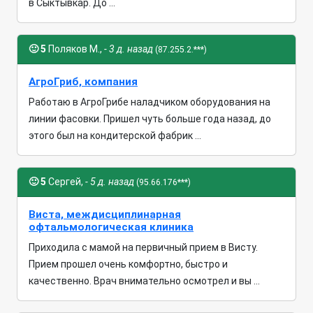
в Сыктывкар. До ...
🙂
5
Поляков М.,
- 3 д. назад
(87.255.2.***)
АгроГриб, компания
Работаю в АгроГрибе наладчиком оборудования на
линии фасовки. Пришел чуть больше года назад, до
этого был на кондитерской фабрик ...
🙂
5
Сергей,
- 5 д. назад
(95.66.176***)
Виста, междисциплинарная
офтальмологическая клиника
Приходила с мамой на первичный прием в Висту.
Прием прошел очень комфортно, быстро и
качественно. Врач внимательно осмотрел и вы ...