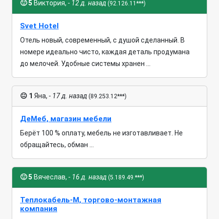
🙂
5
Виктория,
- 12 д. назад
(92.126.11***)
Svet Hotel
Отель новый, современный, с душой сделанный. В
номере идеально чисто, каждая деталь продумана
до мелочей. Удобные системы хранен ...
😐
1
Яна,
- 17 д. назад
(89.253.12***)
ДеМеб, магазин мебели
Берёт 100 % оплату, мебель не изготавливает. Не
обращайтесь, обман ...
🙂
5
Вячеслав,
- 16 д. назад
(5.189.49.***)
Теплокабель-М, торгово-монтажная
компания