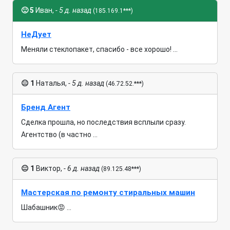
🙂
5
Иван,
- 5 д. назад
(185.169.1***)
НеДует
Меняли стеклопакет, спасибо - все хорошо! ...
😐
1
Наталья,
- 5 д. назад
(46.72.52.***)
Бренд Агент
Сделка прошла, но последствия всплыли сразу.
Агентство (в частно ...
😐
1
Виктор,
- 6 д. назад
(89.125.48***)
Мастерская по ремонту стиральных машин
Шабашник😡 ...