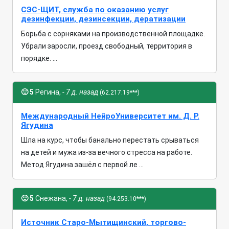
СЭС-ЩИТ, служба по оказанию услуг
дезинфекции, дезинсекции, дератизации
Борьба с сорняками на производственной площадке.
Убрали заросли, проезд свободный, территория в
порядке. ...
🙂
5
Регина,
- 7 д. назад
(62.217.19***)
Международный НейроУниверситет им. Д. Р.
Ягудина
Шла на курс, чтобы банально перестать срываться
на детей и мужа из-за вечного стресса на работе.
Метод Ягудина зашёл с первой ле ...
🙂
5
Снежана,
- 7 д. назад
(94.253.10***)
Источник Старо-Мытищинский, торгово-