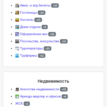
Авиа- и ж/д билеты
+10
Гостиницы
+14
Хостелы
+23
Дома отдыха
+6
Оформление виз
+22
Посольства, консульства
+15
Туроператоры
+23
Турфирмы
+11
Недвижимость
Агентства недвижимости
+19
Аренда квартир и офисов
+6
ЖСК
+1