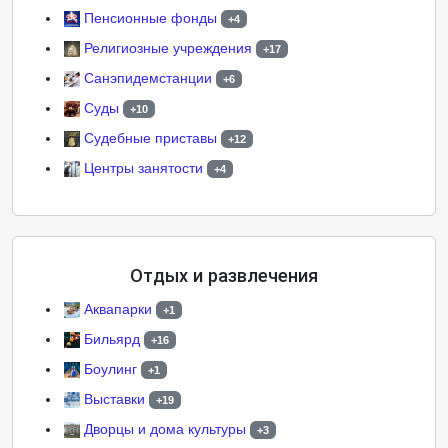
Пенсионные фонды
+4
Религиозные учреждения
+17
Санэпидемстанции
+6
Суды
+10
Судебные приставы
+12
Центры занятости
+4
Отдых и развлечения
Аквапарки
+1
Бильярд
+16
Боулинг
+1
Выставки
+19
Дворцы и дома культуры
+3