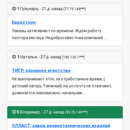
😐
1
Гульнара,
- 21 д. назад
(77.79.144***)
Евростоун
Заказы затягивают по времени. Ждем работу
полтора месяца. Недобросовестная компания. ...
😐
1
Наталья,
- 27 д. назад
(185.126.1***)
ТИГР, охранное агентство
Не выплачивают з/пл, за отработанное время, (
детский лагерь Таежный) на эл.почту не отвечают,
дозвонится невозможно, начальник ...
🙂
5
Владимир,
- 27 д. назад
(95.25.149***)
ЭЛЛАСТ, завод резинотехнических изделий