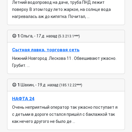
Летний водопровод на даче, труба ПНД лежит
поверху. В этом году лето жаркое, на солнце вода
нагревалась аж до кипятка. Почитал, ...
😐
1
Ольга,
- 17 д. назад
(5.3.213.1***)
Сытная лавка, торговая сеть
Нижний Новгород .Лескова 11 . Обвешивают ужасно.
Грубит. ...
😐
1
Шахин,
- 19 д. назад
(185.12.22***)
НАФТА 24
Очень неприятный оператор так ужасно поступает я
с детьми в дороге остался пришёл с баклажкой так
как нечего другого не было де ...