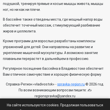
подушкой, тренируя прямые и косые мышцы живота, мышцы
ног, но ни как ни плечи.
В бассейне также отведены места, где мощный напор воды
обеспечит точечный массаж, стимулирующий разбивание
жиров и целлюлита.
Кроме программ для взрослых разработаны комплексы
упражнений для детей. Они направлены на развитие и
укрепление мышечной мускулатуры. А возможно занятие
плаваньем перерастет в дальнейшем в профессию.
Регулярное посещение бассейна в Владивостоке обеспечит
Вам отличное самочувствие и хорошую физическую форму.
Справка-Регион «vladivostok» -
spravka-region.ru
© 2026 год.
По всем возникающим вопросам пишите: ✍
regionspravka@yandex.ru
На сайте может быть информация содержащая возрастных
На сайте используются cookies. Продолжая пользоваться
ограничения 6+.