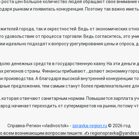
о роста цен большое количество людей обращают свое внимание 
одаря рынкам и появилась конкуренция. Поэтому так важно иметь
 жителей города, так и окрестностей. Ведь от экономических отн
то удовольствие от процесса торговли. Ведь согласитесь, это уни
нки идеально подходят к вопросу урегулирования цены и спроса,
олю денежных средств в государственную казну. На эти деньги д
х регионов страны. Финансы прибывают , делают экономику горо
и производства. А благодаря высокой внутренней конкуренции т
дные предложения, тем самым станут более привлекательнее для
 которая отвечают санитарным нормам. Повышается зарплата уч
арод начинает переходить от супермаркетов на рынки, потому ч
Справка-Регион «vladivostok» -
spravka-region.ru
© 2026 год.
о всем возникающим вопросам пишите: ✍ regionspravka@yandex.