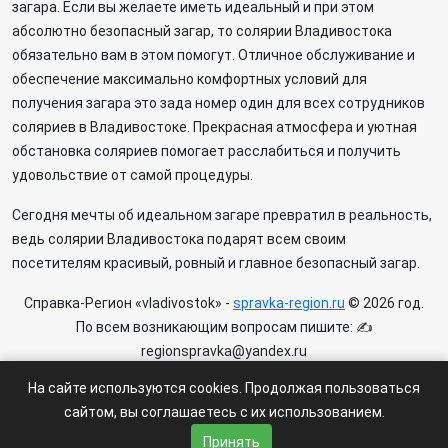
загара. Если вы желаете иметь идеальный и при этом
абсолютно безопасный загар, то солярии Владивостока
обязательно вам в этом помогут. Отличное обслуживание и
обеспечение максимально комфортных условий для
получения загара это зада номер один для всех сотрудников
соляриев в Владивостоке. Прекрасная атмосфера и уютная
обстановка соляриев помогает расслабиться и получить
удовольствие от самой процедуры.
Сегодня мечты об идеальном загаре превратил в реальность,
ведь солярии Владивостока подарят всем своим
посетителям красивый, ровный и главное безопасный загар.
Справка-Регион «vladivostok» -
spravka-region.ru
© 2026 год.
По всем возникающим вопросам пишите: ✍
regionspravka@yandex.ru
На сайте может быть информация содержащая возрастных
На сайте используются cookies. Продолжая пользоваться
ограничения 6+.
сайтом, вы соглашаетесь с их использованием.
Пользовательское соглашение
|
Политика конфиденциальности
Принять